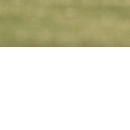
Últimas entradas
¿Cómo sacas de búnker?
julio
10, 2020