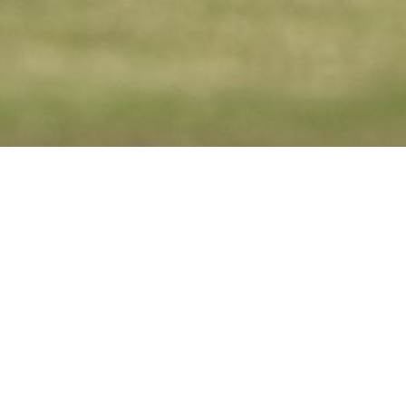
Portada
»
juego largo
Categoría:
juego largo